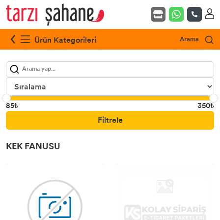
Ürün Kategorileri
Arama
85₺
350₺
Filtrele
KEK FANUSU