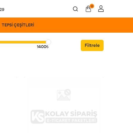
0
 29
TEPSİ ÇEŞİTLERİ
Filtrele
1400₺