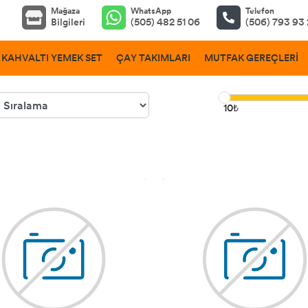
Mağaza
WhatsApp
Telefon
Bilgileri
(505) 482 51 06
(506) 793 93
KAHVALTI YEMEK SET
ÇAY TAKIMLARI
MUTFAK GEREÇLERİ
10₺