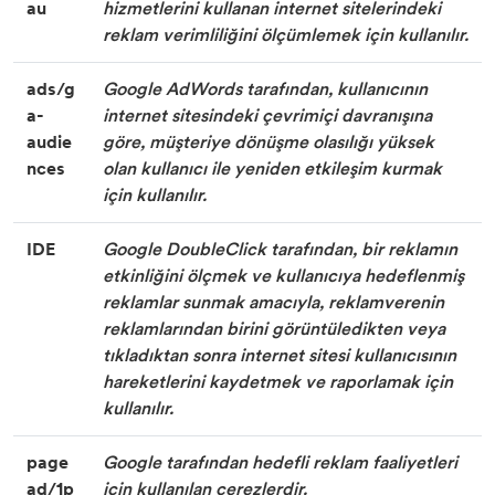
au
hizmetlerini kullanan internet sitelerindeki
reklam verimliliğini ölçümlemek için kullanılır.
ads/g
Google AdWords tarafından, kullanıcının
a-
internet sitesindeki çevrimiçi davranışına
audie
göre, müşteriye dönüşme olasılığı yüksek
nces
olan kullanıcı ile yeniden etkileşim kurmak
için kullanılır.
IDE
Google DoubleClick tarafından, bir reklamın
etkinliğini ölçmek ve kullanıcıya hedeflenmiş
reklamlar sunmak amacıyla, reklamverenin
reklamlarından birini görüntüledikten veya
tıkladıktan sonra internet sitesi kullanıcısının
hareketlerini kaydetmek ve raporlamak için
kullanılır.
page
Google tarafından hedefli reklam faaliyetleri
ad/1p
için kullanılan çerezlerdir.