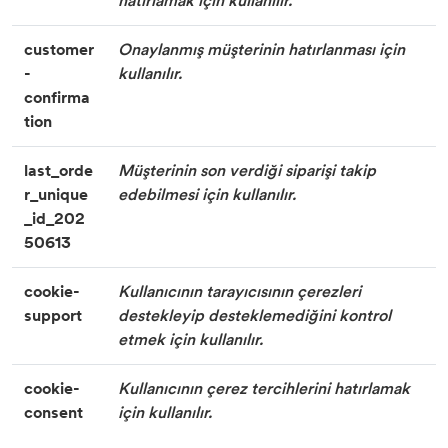
hatırlamak için kullanılır.
customer
Onaylanmış müşterinin hatırlanması için
-
kullanılır.
confirma
tion
last_orde
Müşterinin son verdiği siparişi takip
r_unique
edebilmesi için kullanılır.
_id_202
50613
cookie-
Kullanıcının tarayıcısının çerezleri
support
destekleyip desteklemediğini kontrol
etmek için kullanılır.
cookie-
Kullanıcının çerez tercihlerini hatırlamak
consent
için kullanılır.