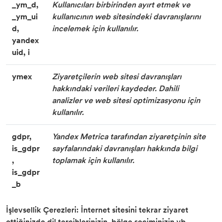
_ym_d,
Kullanıcıları birbirinden ayırt etmek ve
_ym_ui
kullanıcının web sitesindeki davranışlarını
d,
incelemek için kullanılır.
yandex
uid, i
ymex
Ziyaretçilerin web sitesi davranışları
hakkındaki verileri kaydeder. Dahili
analizler ve web sitesi optimizasyonu için
kullanılır.
gdpr,
Yandex Metrica tarafından ziyaretçinin site
is_gdpr
sayfalarındaki davranışları hakkında bilgi
,
toplamak için kullanılır.
is_gdpr
_b
İşlevsellik Çerezleri: İnternet sitesini tekrar ziyaret
ettiğinizde dil tercihlerinizin, bölge seçiminizin vb.