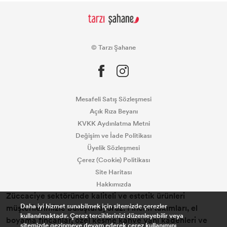
© Tarzı Şahane
Mesafeli Satış Sözleşmesi
Açık Rıza Beyanı
KVKK Aydınlatma Metni
Değişim ve İade Politikası
Üyelik Sözleşmesi
Çerez (Cookie) Politikası
Site Haritası
Hakkımızda
Züccaciye sektöründe kaliteli ve estetik ürünleri
Daha iyi hizmet sunabilmek için sitemizde çerezler
müşterilerimizle buluşturuyoruz. Fincan takımları, el
kullanılmaktadır. Çerez tercihlerinizi düzenleyebilir veya
boyama fincanlar, özel kesme kahve yanı kadehleri ve
sitemizde gezinmeye devam ederek çerez kullanımını