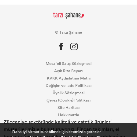
© Tarzı Şahane
Mesafeli Satış Sözleşmesi
Açık Rıza Beyanı
KVKK Aydınlatma Metni
Değişim ve İade Politikası
Üyelik Sözleşmesi
Çerez (Cookie) Politikası
Site Haritası
Hakkımızda
Züccaciye sektöründe kaliteli ve estetik ürünleri
müşterilerimizle buluşturuyoruz. Fincan takımları, el
Daha iyi hizmet sunabilmek için sitemizde çerezler
boyama fincanlar, özel kesme kahve yanı kadehleri ve