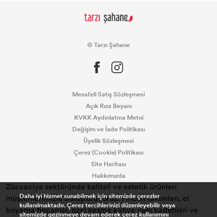
© Tarzı Şahane
Mesafeli Satış Sözleşmesi
Açık Rıza Beyanı
KVKK Aydınlatma Metni
Değişim ve İade Politikası
Üyelik Sözleşmesi
Çerez (Cookie) Politikası
Site Haritası
Hakkımızda
Züccaciye sektöründe kaliteli ve estetik ürünleri
Daha iyi hizmet sunabilmek için sitemizde çerezler
müşterilerimizle buluşturuyoruz. Fincan takımları, el
kullanılmaktadır. Çerez tercihlerinizi düzenleyebilir veya
boyama fincanlar, özel kesme kahve yanı kadehleri ve
sitemizde gezinmeye devam ederek çerez kullanımını