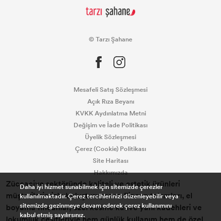
© Tarzı Şahane
Mesafeli Satış Sözleşmesi
Açık Rıza Beyanı
KVKK Aydınlatma Metni
Değişim ve İade Politikası
Üyelik Sözleşmesi
Çerez (Cookie) Politikası
Site Haritası
Hakkımızda
Züccaciye sektöründe kaliteli ve estetik ürünleri
Daha iyi hizmet sunabilmek için sitemizde çerezler
müşterilerimizle buluşturuyoruz. Fincan takımları, el
kullanılmaktadır. Çerez tercihlerinizi düzenleyebilir veya
sitemizde gezinmeye devam ederek çerez kullanımını
boyama fincanlar, özel kesme kahve yanı kadehleri ve
kabul etmiş sayılırsınız.
lokumluk çeşitleriyle hem günlük kullanım hem de özel