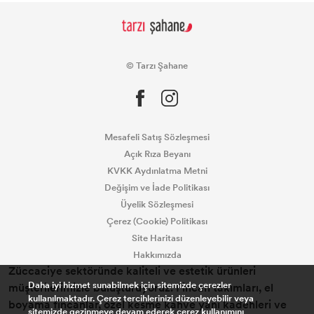
© Tarzı Şahane
Mesafeli Satış Sözleşmesi
Açık Rıza Beyanı
KVKK Aydınlatma Metni
Değişim ve İade Politikası
Üyelik Sözleşmesi
Çerez (Cookie) Politikası
Site Haritası
Hakkımızda
Züccaciye sektöründe kaliteli ve estetik ürünleri
Daha iyi hizmet sunabilmek için sitemizde çerezler
müşterilerimizle buluşturuyoruz. Fincan takımları, el
kullanılmaktadır. Çerez tercihlerinizi düzenleyebilir veya
boyama fincanlar, özel kesme kahve yanı kadehleri ve
sitemizde gezinmeye devam ederek çerez kullanımını